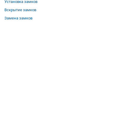
Установка замков
Вскрытие замков
Замена замков
О компании
Гарантии
Отзывы
Вакансии
Контакты
Все услуги
Полезная информация
Где мы работаем
КОНТАКТЫ
Телефон:
8 (958) 579-50-51