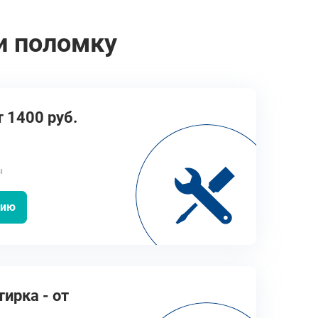
и поломку
т 1400 руб.
ы
цию
тирка - от