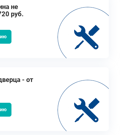
ина не
720 руб.
цию
верца - от
цию