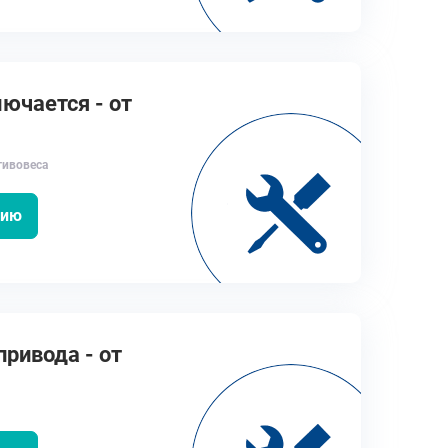
ючается - от
ивовеса
цию
ривода - от