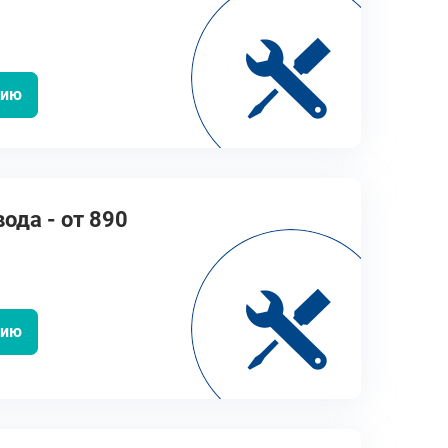
цию
ода - от 890
цию