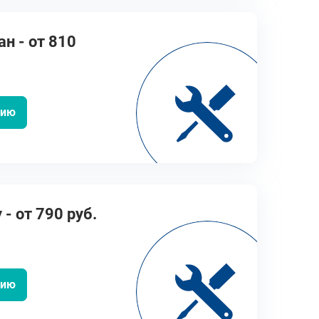
н - от 810
цию
- от 790 руб.
цию