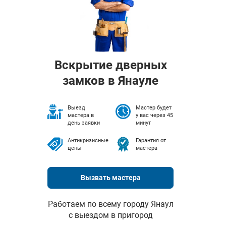
Вскрытие дверных
замков в Янауле
Выезд
Мастер будет
мастера в
у вас через 45
день заявки
минут
Антикризисные
Гарантия от
цены
мастера
Вызвать мастера
Работаем по всему городу Янаул
с выездом в пригород