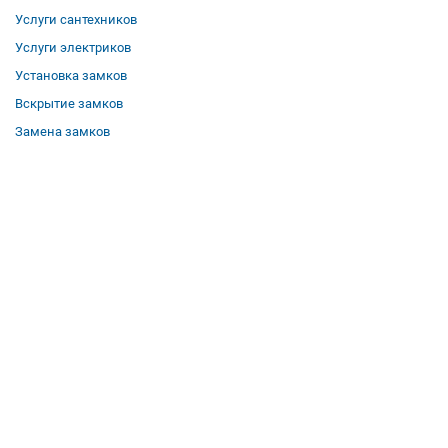
Услуги сантехников
Услуги электриков
Установка замков
Вскрытие замков
Замена замков
О компании
Гарантии
Отзывы
Вакансии
Контакты
Все услуги
Полезная информация
Где мы работаем