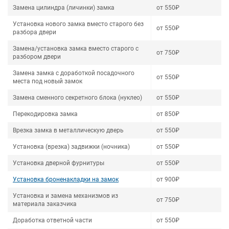
Замена цилиндра (личинки) замка
от 550₽
Установка нового замка вместо старого без
от 550₽
разбора двери
Замена/установка замка вместо старого с
от 750₽
разбором двери
Замена замка с доработкой посадочного
от 550₽
места под новый замок
Замена сменного секретного блока (нуклео)
от 550₽
Перекодировка замка
от 850₽
Врезка замка в металлическую дверь
от 550₽
Установка (врезка) задвижки (ночника)
от 550₽
Установка дверной фурнитуры
от 550₽
Установка броненакладки на замок
от 900₽
Установка и замена механизмов из
от 750₽
материала заказчика
Доработка ответной части
от 550₽