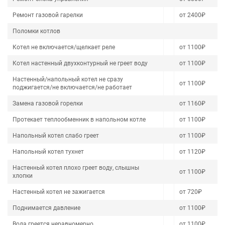
Ремонт газовой гарелки
от 2400₽
Поломки котлов
Котел не включается/щелкает реле
от 1100₽
Котел настенный двухконтурный не греет воду
от 1100₽
Настенный/напольный котел не сразу
от 1100₽
поджигается/не включается/не работает
Замена газовой горелки
от 1160₽
Протекает теплообменник в напольном котле
от 1100₽
Напольный котел слабо греет
от 1100₽
Напольный котел тухнет
от 1120₽
Настенный котел плохо греет воду, слышны
от 1100₽
хлопки
Настенный котел не зажигается
от 720₽
Поднимается давление
от 1100₽
Вода греется неравномерно
от 1100₽