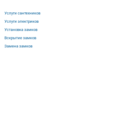
Услуги сантехников
Услуги электриков
Установка замков
Вскрытие замков
Замена замков
О компании
Гарантии
Отзывы
Вакансии
Контакты
Все услуги
Полезная информация
Где мы работаем