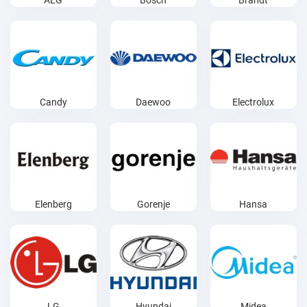
AEG
Bosch
Brandt
Candy
Daewoo
Electrolux
Elenberg
Gorenje
Hansa
LG
Hyundai
Midea