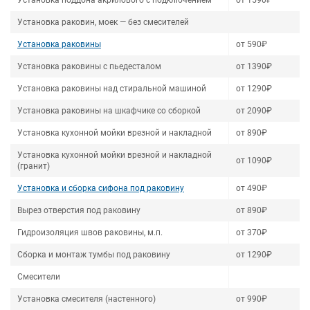
Установка поддона акрилового с подключением
от 1590₽
Установка раковин, моек — без смесителей
Установка раковины
от 590₽
Установка раковины с пьедесталом
от 1390₽
Установка раковины над стиральной машиной
от 1290₽
Установка раковины на шкафчике со сборкой
от 2090₽
Установка кухонной мойки врезной и накладной
от 890₽
Установка кухонной мойки врезной и накладной
от 1090₽
(гранит)
Установка и сборка сифона под раковину
от 490₽
Вырез отверстия под раковину
от 890₽
Гидроизоляция швов раковины, м.п.
от 370₽
Сборка и монтаж тумбы под раковину
от 1290₽
Смесители
Установка смесителя (настенного)
от 990₽