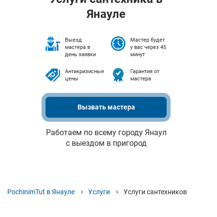
Янауле
Выезд
Мастер будет
мастера в
у вас через 45
день заявки
минут
Антикризисные
Гарантия от
цены
мастера
Вызвать мастера
Работаем по всему городу Янаул
с выездом в пригород
PochinimTut в Янауле
Услуги
Услуги сантехников