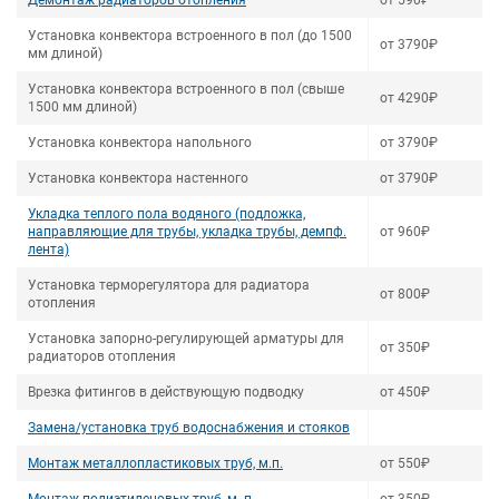
Демонтаж радиаторов отопления
от 590₽
Установка конвектора встроенного в пол (до 1500
от 3790₽
мм длиной)
Установка конвектора встроенного в пол (свыше
от 4290₽
1500 мм длиной)
Установка конвектора напольного
от 3790₽
Установка конвектора настенного
от 3790₽
Укладка теплого пола водяного (подложка,
направляющие для трубы, укладка трубы, демпф.
от 960₽
лента)
Установка терморегулятора для радиатора
от 800₽
отопления
Установка запорно-регулирующей арматуры для
от 350₽
радиаторов отопления
Врезка фитингов в действующую подводку
от 450₽
Замена/установка труб водоснабжения и стояков
Монтаж металлопластиковых труб, м.п.
от 550₽