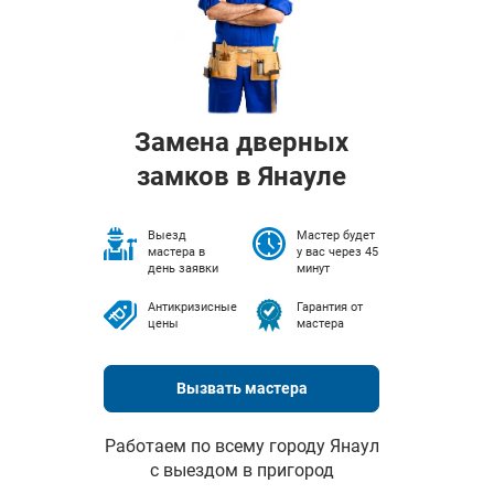
Замена дверных
замков в Янауле
Выезд
Мастер будет
мастера в
у вас через 45
день заявки
минут
Антикризисные
Гарантия от
цены
мастера
Вызвать мастера
Работаем по всему городу Янаул
с выездом в пригород