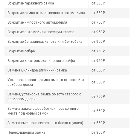
Вскрытие гаражного замка
от 580₽
Вскрытие замка отечественного автомобиля
от 550₽
Вскрытие импортного автомобиля
от 750₽
Вскрытие автомобиля премиум класса
от 950₽
Вскрытие багажника, капота или бензобака
от 950₽
Вскрытие сейфа
от 750₽
Вскрытие электромеханического сейфа
от 950₽
Замена цилиндра (личинки) замка
от 550₽
Установка нового замка вместо старого без
от 550₽
разбора двери
Замена/установка замка вместо старого с
от 750₽
разбором двери
Замена замка с доработкой посадочного
от 550₽
места под новый замок
Замена сменного секретного блока (нуклео)
от 550₽
Перекодировка замка
от 850₽