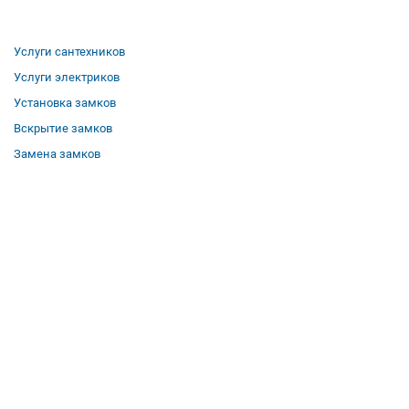
Услуги сантехников
Услуги электриков
Установка замков
Вскрытие замков
Замена замков
О компании
Гарантии
Отзывы
Вакансии
Контакты
Все услуги
Полезная информация
Где мы работаем