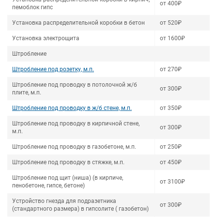
от 400₽
пемоблок гипс
Установка распределительной коробки в бетон
от 520₽
Установка электрощита
от 1600₽
Штробление
Штробление под розетку, м.п.
от 270₽
Штробление под проводку в потолочной ж/б
от 300₽
плите, м.п.
Штробление под проводку в ж/б стене, м.п.
от 350₽
Штробление под проводку в кирпичной стене,
от 300₽
м.п.
Штробление под проводку в газобетоне, м.п.
от 250₽
Штробление под проводку в стяжке, м.п.
от 450₽
Штробление под щит (ниша) (в кирпиче,
от 3100₽
пенобетоне, гипсе, бетоне)
Устройство гнезда для подразетника
от 300₽
(стандартного размера) в гипсолите ( газобетон)