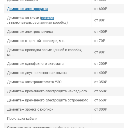
Демонтаж электрощитка
от 600₽
Демонтаж эл.точки (
розеток
от 80₽
, выключатель, распаянная коробка)
Демонтаж электросчетчика
от 400₽
Демонтаж открытой проводки, м.п.
от 70₽
Демонтаж проводки размещенной в коробах,
от 90₽
м.п.
Демонтаж однофазного автомата
от 200₽
Демонтаж двухполюсного автомата
от 400₽
Демонтаж электроавтомата УЗО
от 350₽
Демонтаж временного электрощита накладного
от 550₽
Демонтаж временного электрощита встроенного
от 650₽
Демонтаж звонка с кнопкой
от 300₽
Прокладка кабеля
Открытая электропроводка по бетону, кирпичу,