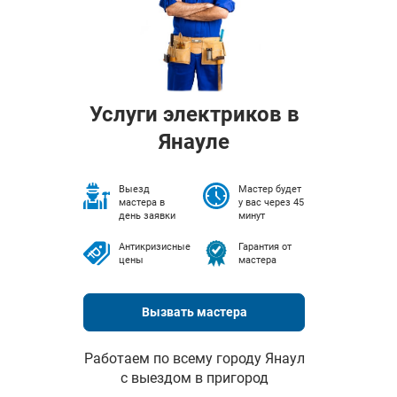
Услуги электриков в
Янауле
Выезд
Мастер будет
мастера в
у вас через 45
день заявки
минут
Антикризисные
Гарантия от
цены
мастера
Вызвать мастера
Работаем по всему городу Янаул
с выездом в пригород