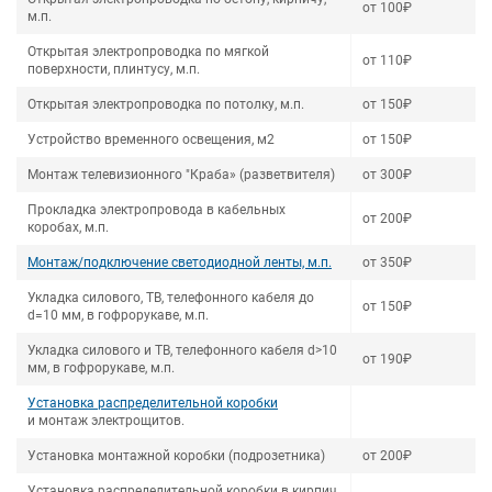
от 100₽
м.п.
Открытая электропроводка по мягкой
от 110₽
поверхности, плинтусу, м.п.
Открытая электропроводка по потолку, м.п.
от 150₽
Устройство временного освещения, м2
от 150₽
Монтаж телевизионного "Краба» (разветвителя)
от 300₽
Прокладка электропровода в кабельных
от 200₽
коробах, м.п.
Монтаж/подключение светодиодной ленты, м.п.
от 350₽
Укладка силового, ТВ, телефонного кабеля до
от 150₽
d=10 мм, в гофрорукаве, м.п.
Укладка силового и ТВ, телефонного кабеля d>10
от 190₽
мм, в гофрорукаве, м.п.
Установка распределительной коробки
и монтаж электрощитов.
Установка монтажной коробки (подрозетника)
от 200₽
Установка распределительной коробки в кирпич,