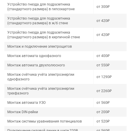
Устройство гнезда для подразетника
от 300₽
(стандартного размера) в гипсокартоне
Устройство гнезда для подразетника
от 420₽
(стандартного размера) в ж/б стене
Устройство гнезда для подразетника
от 420₽
(стандартного размера) в кирпичной стене
Монтаж и подключение электрощитов
Монтаж автомата однофазного
от 400₽
Монтаж автомата двухполюсного
от 550₽
Монтаж счётчика учёта электроэнергии
от 1290₽
однофазного
Монтаж счётчика учёта электроэнергии
от 2260₽
трехфазного
Монтаж автомата УЗО
от 560₽
Монтаж DIN-рейки
от 200₽
Монтаж системы уравнивания потенциалов
от 520₽
Подключение силовой линии в щите 220В
от 560₽