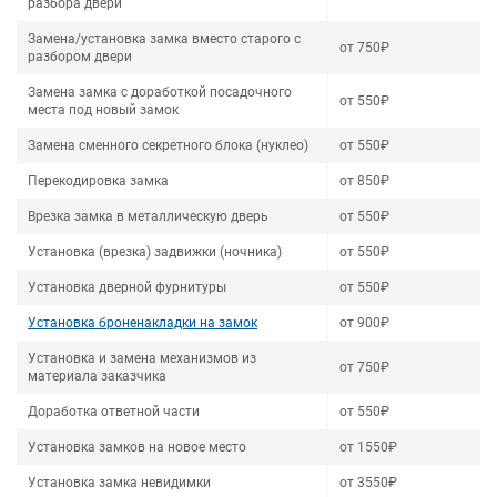
разбора двери
Замена/установка замка вместо старого с
от 750₽
разбором двери
Замена замка с доработкой посадочного
от 550₽
места под новый замок
Замена сменного секретного блока (нуклео)
от 550₽
Перекодировка замка
от 850₽
Врезка замка в металлическую дверь
от 550₽
Установка (врезка) задвижки (ночника)
от 550₽
Установка дверной фурнитуры
от 550₽
Установка броненакладки на замок
от 900₽
Установка и замена механизмов из
от 750₽
материала заказчика
Доработка ответной части
от 550₽
Установка замков на новое место
от 1550₽
Установка замка невидимки
от 3550₽